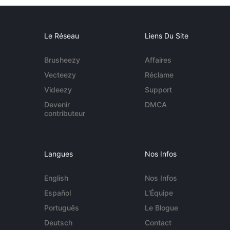
Le Réseau
Liens Du Site
Brusheezy
Affaires
Vecteezy
Réclame
Videezy
Support
Devenir
DMCA
contributeur
Langues
Nos Infos
English
Nos Infos
Español
L'Équipe
Português
Le Blogue
Deutsch
Contact