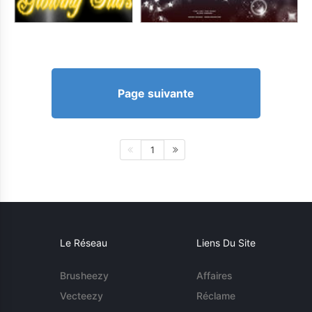
Page suivante
1
Le Réseau
Liens Du Site
Brusheezy
Affaires
Vecteezy
Réclame