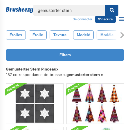
lose
Se connecter
S'inscrire
Étoiles
Étoile
Texture
Modelé
Modèle
Co
Filters
Gemusterter Stern Pinceaux
187 correspondance de brosse
gemusterter stern