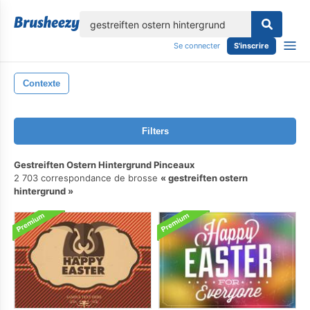
lose
Se connecter
S'inscrire
Contexte
Filters
Gestreiften Ostern Hintergrund Pinceaux
2 703 correspondance de brosse
gestreiften ostern
hintergrund