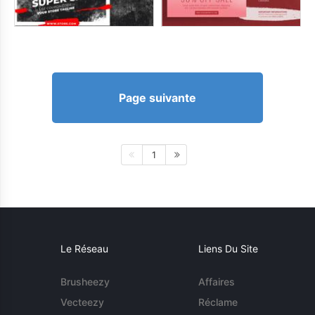
Page suivante
1
Le Réseau
Liens Du Site
Brusheezy
Affaires
Vecteezy
Réclame