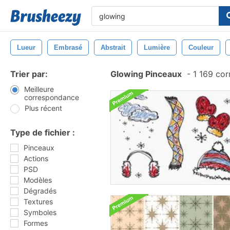
Lueur
Embrasé
Abstrait
Lumière
Couleur
Trier par:
Glowing Pinceaux
-
1 169 co
Meilleure
correspondance
Plus récent
Type de fichier :
Pinceaux
Actions
PSD
Modèles
Dégradés
Textures
Symboles
Formes