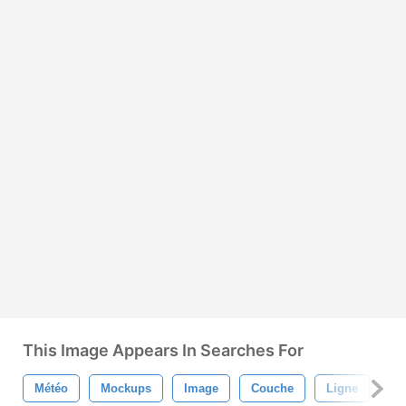
This Image Appears In Searches For
Météo
Mockups
Image
Couche
Ligne
Ma