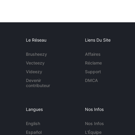
Le Réseau
Liens Du Site
Brusheezy
Affaires
Vecteezy
Réclame
Videezy
Support
Devenir
DMCA
contributeur
Langues
Nos Infos
English
Nos Infos
Español
L'Équipe