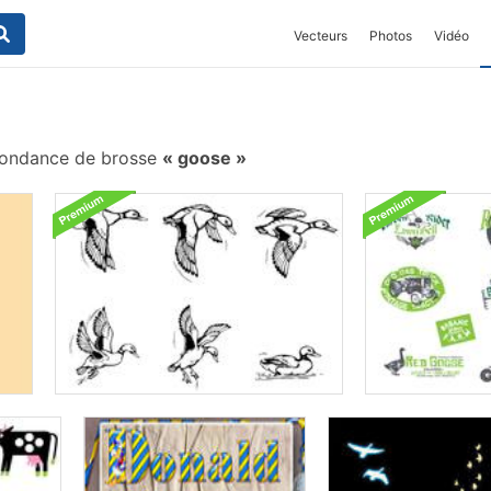
Vecteurs
Photos
Vidéo
ondance de brosse
goose