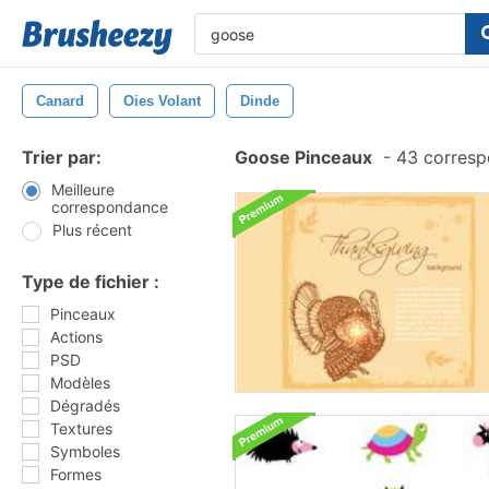
Canard
Oies Volant
Dinde
Trier par:
Goose Pinceaux
-
43 corresp
Meilleure
correspondance
Plus récent
Type de fichier :
Pinceaux
Actions
PSD
Modèles
Dégradés
Textures
Symboles
Formes