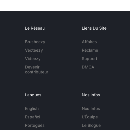
Le Réseau
Liens Du Site
Brusheezy
Affaires
Vecteezy
Réclame
Videezy
Support
Devenir
DMCA
contributeur
Langues
Nos Infos
English
Nos Infos
Español
L'Équipe
Português
Le Blogue