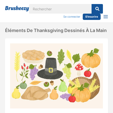
Se connecter
S'inscrire
Éléments De Thanksgiving Dessinés À La Main