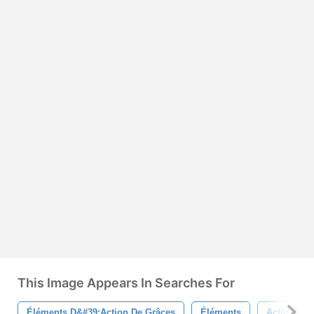
This Image Appears In Searches For
Éléments D&#39;action De Grâces
Éléments
Action De 