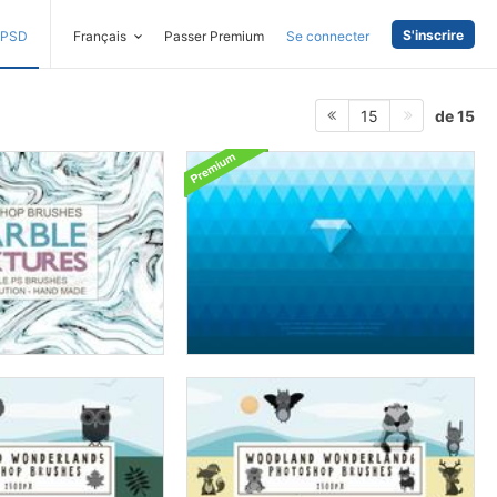
S'inscrire
PSD
Français
Passer Premium
Se connecter
de 15
15