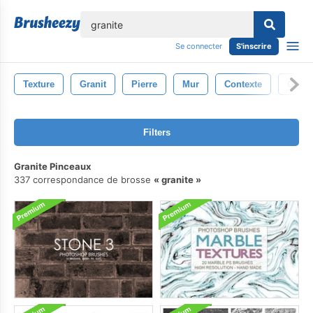
lose
Se connecter
S'inscrire
Texture
Granit
Pierre
Mur
Contexte
Gris
Filters
Granite Pinceaux
337 correspondance de brosse
granite