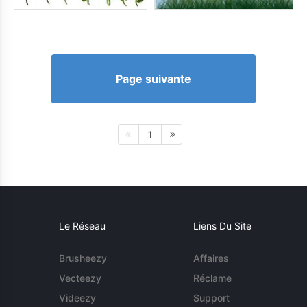
Page suivante
1
Le Réseau
Liens Du Site
Brusheezy
Affaires
Vecteezy
Réclame
Videezy
Support