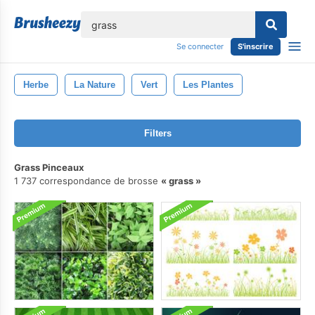
lose
Se connecter
S'inscrire
Herbe
La Nature
Vert
Les Plantes
Filters
Grass Pinceaux
1 737 correspondance de brosse
grass