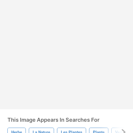
This Image Appears In Searches For
Herbe
La Nature
Les Plantes
Plante
Vert