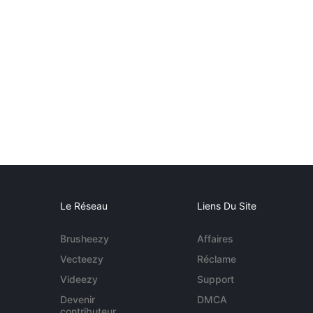
Le Réseau
Liens Du Site
Brusheezy
Affaires
Vecteezy
Réclame
Videezy
Support
Devenir
DMCA
contributeur