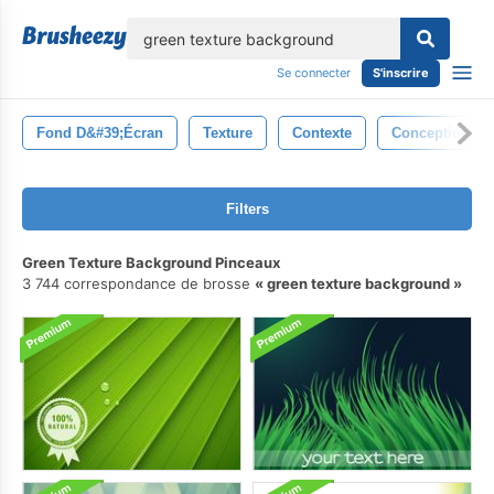
lose
Se connecter
S'inscrire
Fond D&#39;écran
Texture
Contexte
Conception
Filters
Green Texture Background Pinceaux
3 744 correspondance de brosse
green texture background