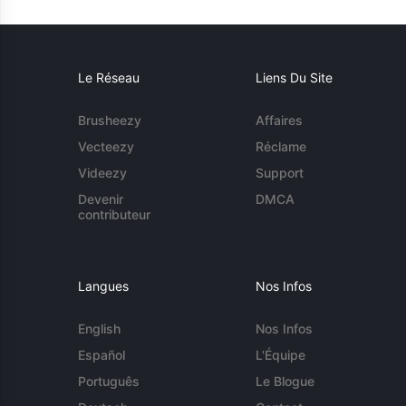
Le Réseau
Liens Du Site
Brusheezy
Affaires
Vecteezy
Réclame
Videezy
Support
Devenir
DMCA
contributeur
Langues
Nos Infos
English
Nos Infos
Español
L'Équipe
Português
Le Blogue