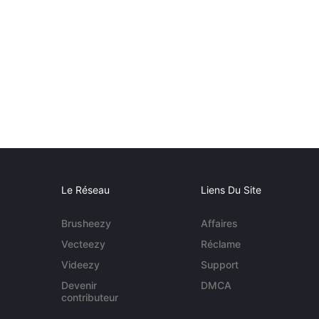
Le Réseau
Liens Du Site
Brusheezy
Affaires
Vecteezy
Réclame
Videezy
Support
Devenir
DMCA
contributeur