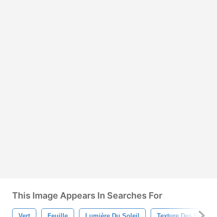
This Image Appears In Searches For
Vert
Feuille
Lumière Du Soleil
Texture Des Feuille