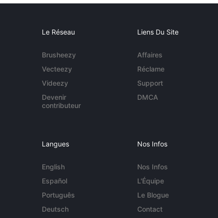
Le Réseau
Liens Du Site
Brusheezy
Affaires
Vecteezy
Réclame
Videezy
Support
Devenir
DMCA
contributeur
Langues
Nos Infos
English
Nos Infos
Español
L'Équipe
Português
Le Blogue
Deutsch
Contact