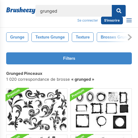
lose
Se connecter
S'inscrire
Grunge
Texture Grunge
Texture
Brosses Grunge
Filters
Grunged Pinceaux
1 020 correspondance de brosse
grunged