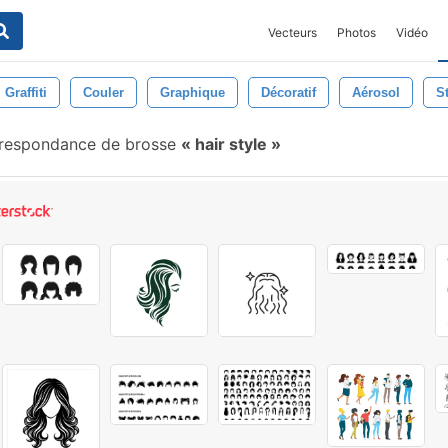
Vecteurs
Photos
Vidéo
Graffiti
Couler
Graphique
Décoratif
Aérosol
S
respondance de brosse
hair style