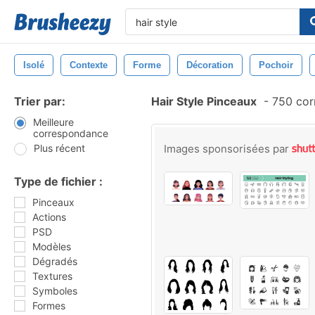
Isolé
Contexte
Forme
Décoration
Pochoir
Trier par:
Hair Style Pinceaux
-
750 cor
Meilleure
correspondance
Plus récent
Images sponsorisées par
Type de fichier :
Pinceaux
Actions
PSD
Modèles
Dégradés
Textures
Symboles
Formes