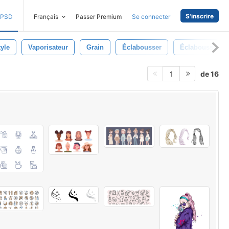
S'inscrire
PSD
Français
Passer Premium
Se connecter
tyle
Vaporisateur
Grain
Éclabousser
Éclaboussure
de 16
1