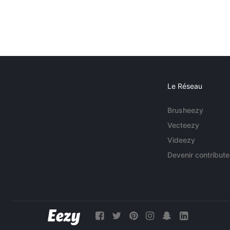
Le Réseau
Brusheezy
Vecteezy
Videezy
Devenir contribute