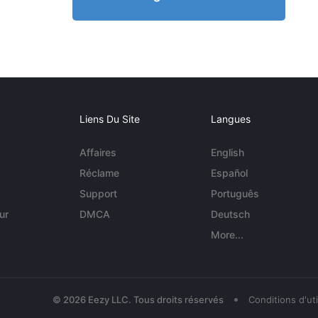
Liens Du Site
Langues
Affaires
English
Réclame
Español
Support
Português
ur
DMCA
Deutsch
More...
•
© 2026 Eezy LLC. Tous droits réservés
Conditions d'uti