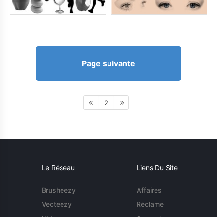
Page suivante
2
Le Réseau
Liens Du Site
Brusheezy
Affaires
Vecteezy
Réclame