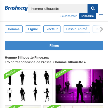
lose
Se connecter
S'inscrire
Homme
Figure
Vecteur
Dessin Animé
Isolé
Filters
Homme Silhouette Pinceaux
175 correspondance de brosse
homme silhouette