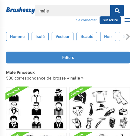
lose
Se connecter
S'inscrire
Homme
Isolé
Vecteur
Beauté
Noir
Sport
Filters
Mâle Pinceaux
530 correspondance de brosse
mâle