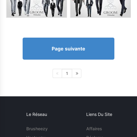
Page suivante
1
Le Réseau
Liens Du Site
Brusheezy
Affaires