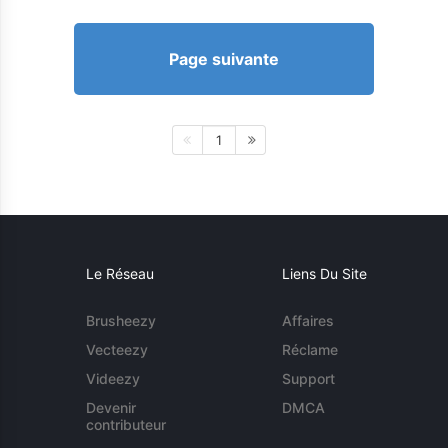
Page suivante
1
Le Réseau
Liens Du Site
Brusheezy
Affaires
Vecteezy
Réclame
Videezy
Support
Devenir
DMCA
contributeur