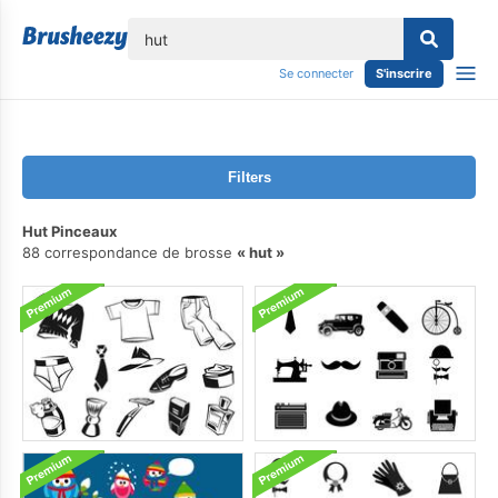
lose
Se connecter
S'inscrire
Filters
Hut Pinceaux
88 correspondance de brosse
hut