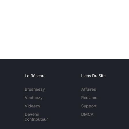
Le Réseau
Liens Du Site
Brusheezy
Affaires
Vecteezy
Réclame
Videezy
Support
Devenir
DMCA
contributeur