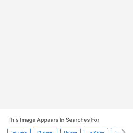
This Image Appears In Searches For
Sorcière
Chapeau
Brosse
La Magie
Sacré