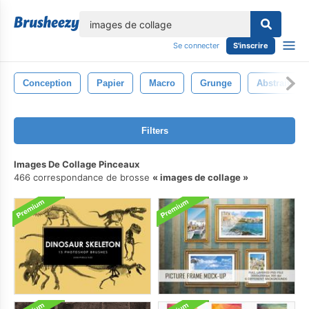
lose
Se connecter
S'inscrire
Conception
Papier
Macro
Grunge
Abstrait
Filters
Images De Collage Pinceaux
466 correspondance de brosse
images de collage