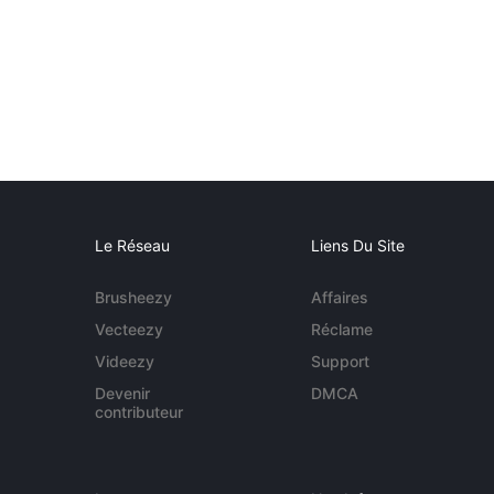
Le Réseau
Liens Du Site
Brusheezy
Affaires
Vecteezy
Réclame
Videezy
Support
Devenir
DMCA
contributeur