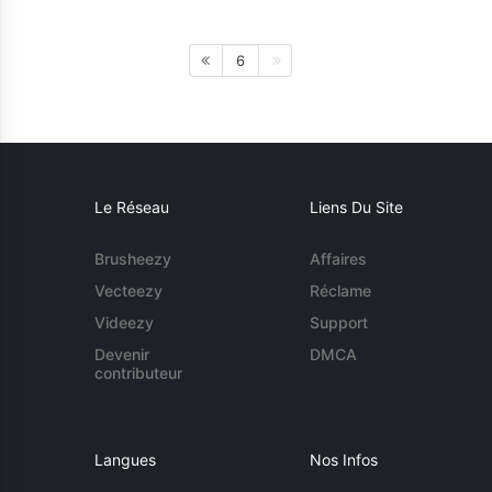
6
Le Réseau
Liens Du Site
Brusheezy
Affaires
Vecteezy
Réclame
Videezy
Support
Devenir
DMCA
contributeur
Langues
Nos Infos