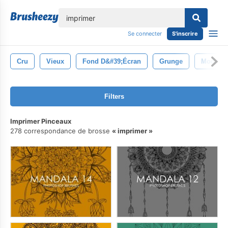
lose
Se connecter
S'inscrire
Cru
Vieux
Fond D&#39;écran
Grunge
Modèle
Filters
Imprimer Pinceaux
278 correspondance de brosse
imprimer