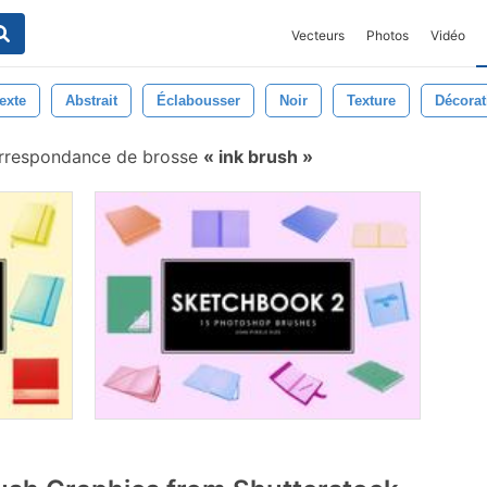
Vecteurs
Photos
Vidéo
exte
Abstrait
Éclabousser
Noir
Texture
Décorat
orrespondance de brosse
ink brush