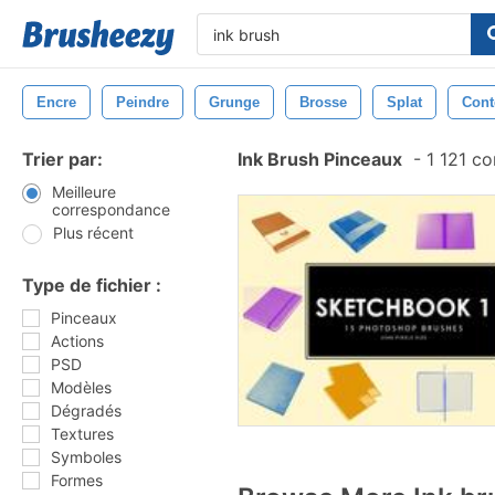
Encre
Peindre
Grunge
Brosse
Splat
Cont
Trier par:
Ink Brush Pinceaux
-
1 121 c
Meilleure
correspondance
Plus récent
Type de fichier :
Pinceaux
Actions
PSD
Modèles
Dégradés
Textures
Symboles
Formes