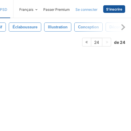
S'inscrire
PSD
Français
Passer Premium
Se connecter
if
Éclaboussure
Illustration
Conception
Décoration
de 24
24