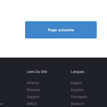
Page suivante
Liens Du Site
Langues
Affaires
English
Réclame
Español
Support
Português
ur
DMCA
Deutsch