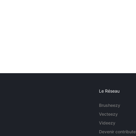
Le Réseau
Brusheezy
Vecteezy
Videezy
Devenir contribute