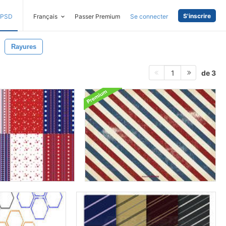
S'inscrire
PSD
Français
Passer Premium
Se connecter
Rayures
de 3
1