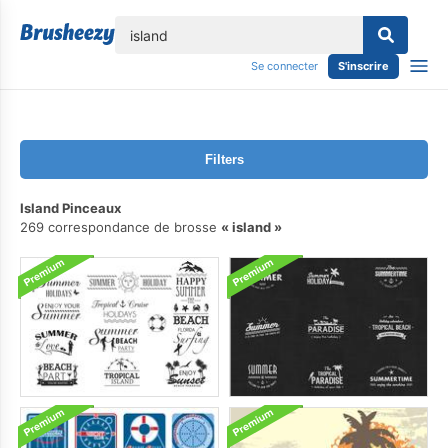
lose
Se connecter
S'inscrire
Filters
Island Pinceaux
269 correspondance de brosse
island