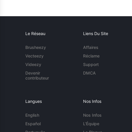
Le Réseau
Liens Du Site
Brusheezy
Affaires
Vecteezy
Réclame
Videezy
Support
Devenir
DMCA
contributeur
Langues
Nos Infos
English
Nos Infos
Español
L'Équipe