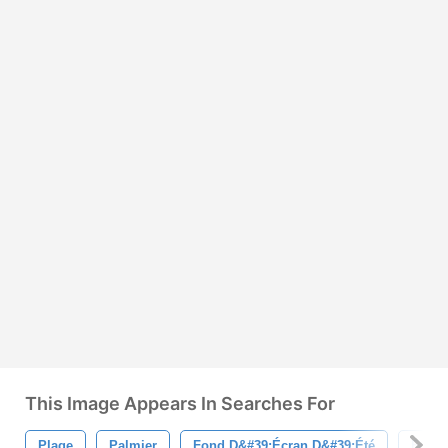
This Image Appears In Searches For
Plage
Palmier
Fond D&#39;écran D&#39;été
Fond 