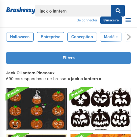
lose
Se connecter
S'inscrire
Halloween
Entreprise
Conception
Modèle
Citr
Filters
Jack O Lantern Pinceaux
690 correspondance de brosse
jack o lantern