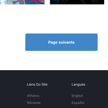
Page suivante
Liens Du Site
Langues
Affaires
English
Réclame
Español