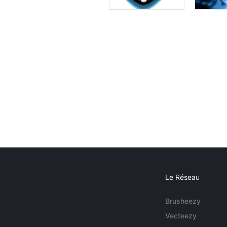
Le Réseau
Brusheezy
Vecteezy