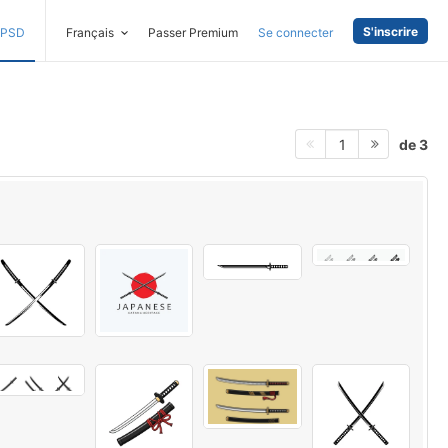
S'inscrire
PSD
Français
Passer Premium
Se connecter
de 3
1