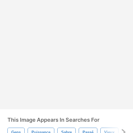
This Image Appears In Searches For
Gens
Puissance
Sabre
Passé
Vieux
Méta