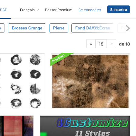
S'inscrire
PSD
Français
Passer Premium
Se connecter
s
Brosses Grunge
Pierre
Fond D&#39;écran
Peindre
de 18
18