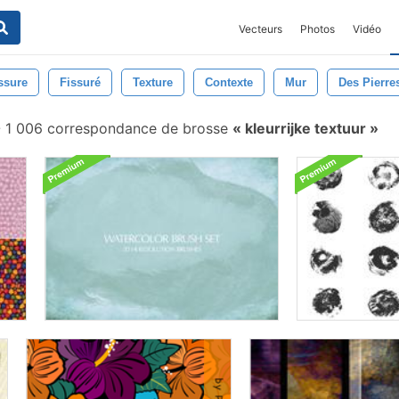
Vecteurs
Photos
Vidéo
ssure
Fissuré
Texture
Contexte
Mur
Des Pierre
-
1 006 correspondance de brosse
kleurrijke textuur