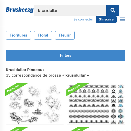
lose
Se connecter
S'inscrire
Fioritures
Floral
Fleurir
Filters
Krusidullar Pinceaux
35 correspondance de brosse
krusidullar