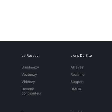
Le Réseau
Liens Du Site
Brusheezy
Affaires
Vecteezy
Réclame
Videezy
Support
Devenir
DMCA
contributeur