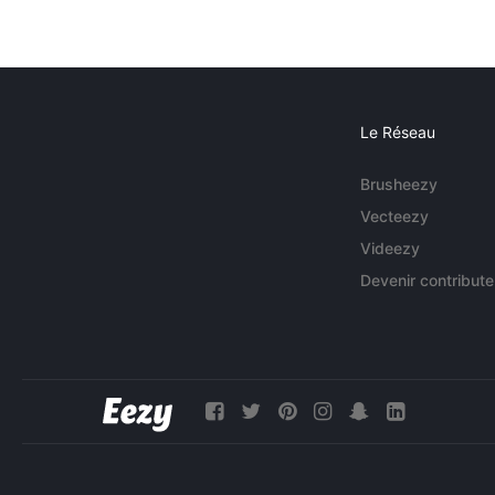
Le Réseau
Brusheezy
Vecteezy
Videezy
Devenir contribute