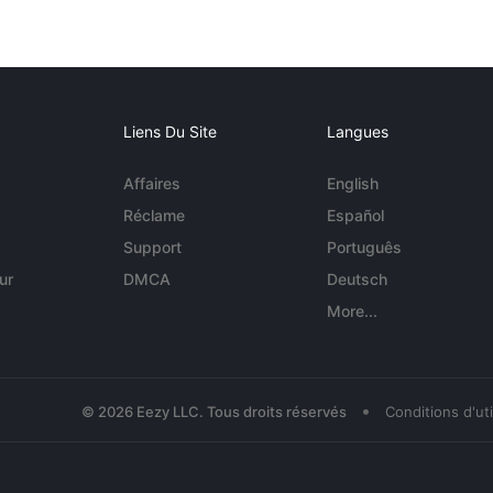
Liens Du Site
Langues
Affaires
English
Réclame
Español
Support
Português
ur
DMCA
Deutsch
More...
•
© 2026 Eezy LLC. Tous droits réservés
Conditions d'uti