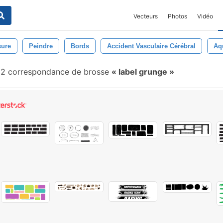
Vecteurs
Photos
Vidéo
sure
Peindre
Bords
Accident Vasculaire Cérébral
Aq
2 correspondance de brosse
label grunge