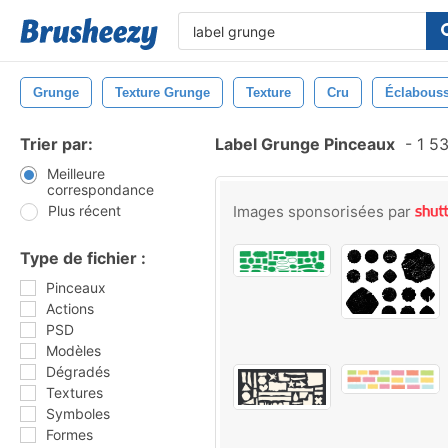
Grunge
Texture Grunge
Texture
Cru
Éclabous
Trier par:
Label Grunge Pinceaux
-
1 53
Meilleure
correspondance
Plus récent
Images sponsorisées par
Type de fichier :
Pinceaux
Actions
PSD
Modèles
Dégradés
Textures
Symboles
Formes