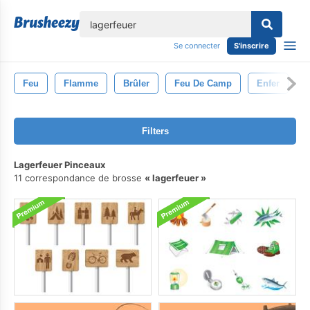
lose
Se connecter
S'inscrire
Feu
Flamme
Brûler
Feu De Camp
Enfer
E
Filters
Lagerfeuer Pinceaux
11 correspondance de brosse
lagerfeuer