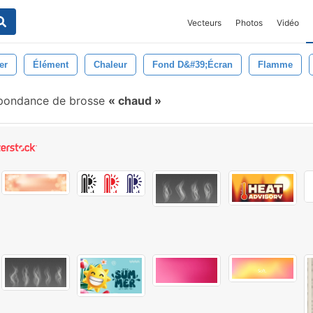
Vecteurs
Photos
Vidéo
er
Élément
Chaleur
Fond D&#39;écran
Flamme
pondance de brosse
chaud