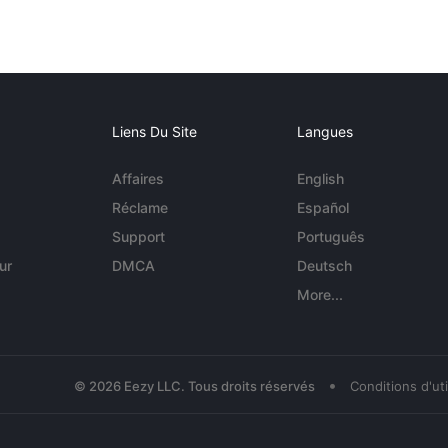
Liens Du Site
Langues
Affaires
English
Réclame
Español
Support
Português
ur
DMCA
Deutsch
More...
•
© 2026 Eezy LLC. Tous droits réservés
Conditions d'uti