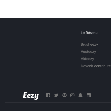
Le Réseau
Brusheezy
Vecteezy
Videezy
Devenir contribute