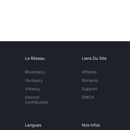
Le Réseau
Liens Du Site
Brusheezy
Affaires
Vecteezy
Réclame
Videezy
Support
Devenir
DMCA
contributeur
Langues
Nos Infos