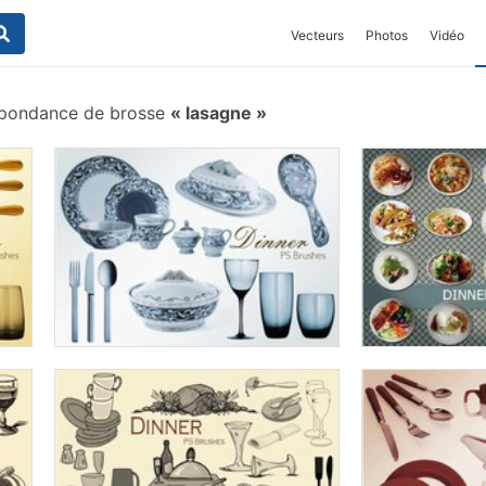
Vecteurs
Photos
Vidéo
spondance de brosse
lasagne