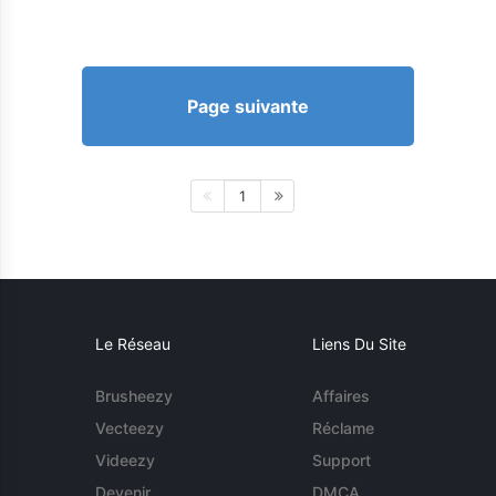
Page suivante
1
Le Réseau
Liens Du Site
Brusheezy
Affaires
Vecteezy
Réclame
Videezy
Support
Devenir
DMCA