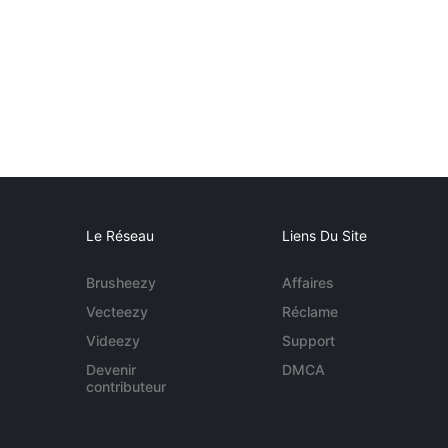
Le Réseau
Liens Du Site
Brusheezy
Affaires
Vecteezy
Réclame
Videezy
Support
Devenir
DMCA
contributeur