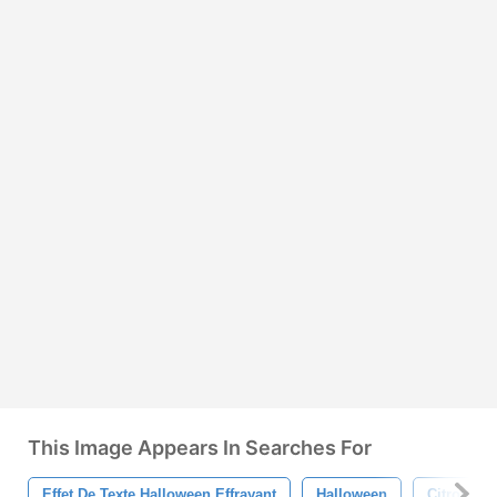
This Image Appears In Searches For
Effet De Texte Halloween Effrayant
Halloween
Citrouille