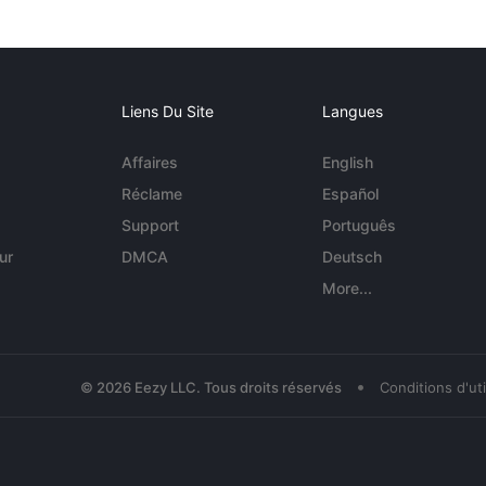
Liens Du Site
Langues
Affaires
English
Réclame
Español
Support
Português
ur
DMCA
Deutsch
More...
•
© 2026 Eezy LLC. Tous droits réservés
Conditions d'uti