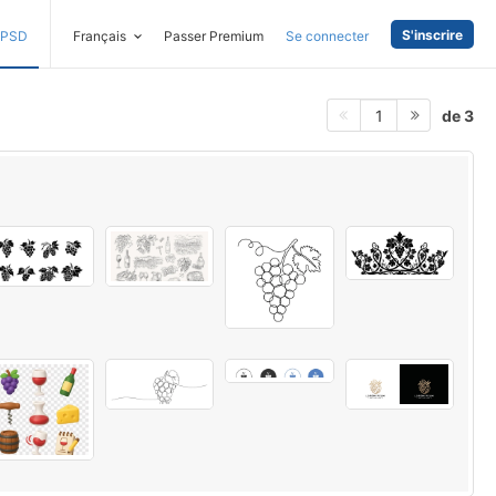
S'inscrire
PSD
Français
Passer Premium
Se connecter
de 3
1