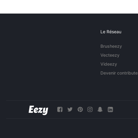
Le Réseau
Brusheezy
Vecteezy
Videezy
Devenir contribute