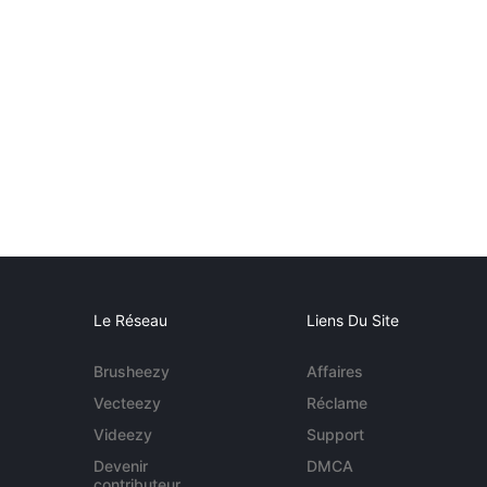
Le Réseau
Liens Du Site
Brusheezy
Affaires
Vecteezy
Réclame
Videezy
Support
Devenir
DMCA
contributeur