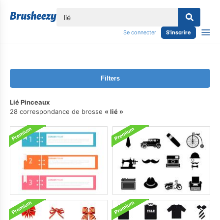
lose
Se connecter
S'inscrire
Filters
Lié Pinceaux
28 correspondance de brosse
lié