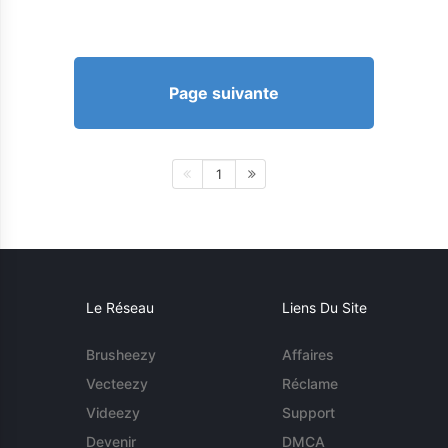
Page suivante
1
Le Réseau
Liens Du Site
Brusheezy
Affaires
Vecteezy
Réclame
Videezy
Support
Devenir
DMCA