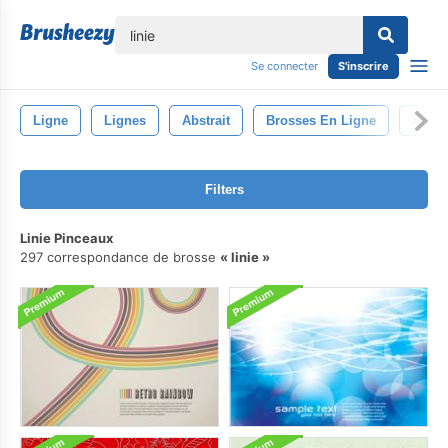
lose
Se connecter
S'inscrire
Ligne
Lignes
Abstrait
Brosses En Ligne
Art D
Filters
Linie Pinceaux
297 correspondance de brosse
linie