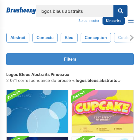
lose
Se connecter
S'inscrire
Abstrait
Contexte
Bleu
Conception
Couleur
Filters
Logos Bleus Abstraits Pinceaux
2 074 correspondance de brosse
logos bleus abstraits