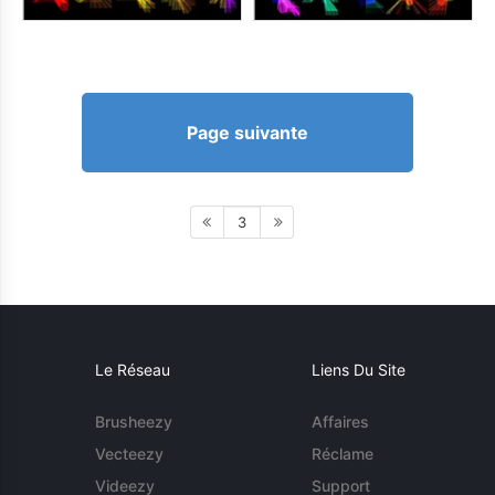
Page suivante
3
Le Réseau
Liens Du Site
Brusheezy
Affaires
Vecteezy
Réclame
Videezy
Support