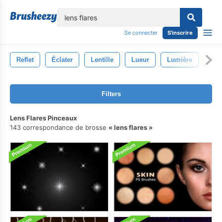
lose
Se connecter
S'inscrire
Reflet
Éclater
Lentille
Lueur
Lumière
Abst
Filters
Lens Flares Pinceaux
143 correspondance de brosse
lens flares