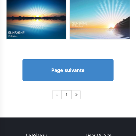
Page suivante
1
Le Réseau
Liens Du Site