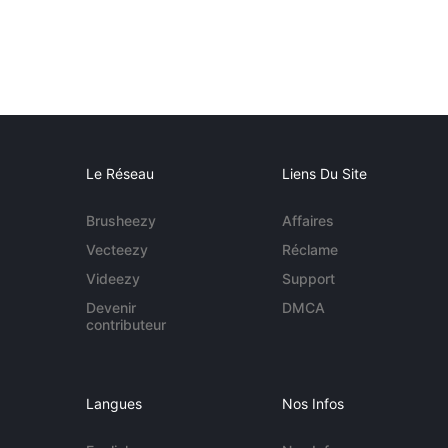
Le Réseau
Liens Du Site
Brusheezy
Affaires
Vecteezy
Réclame
Videezy
Support
Devenir
DMCA
contributeur
Langues
Nos Infos