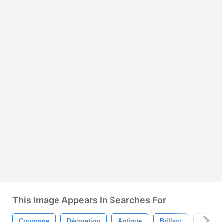
This Image Appears In Searches For
Couronne
Décoration
Antique
Brillant
Concep