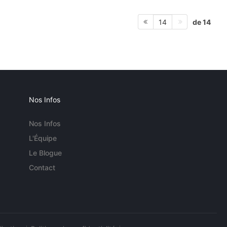
de 14
14
Nos Infos
Nos Infos
L'Équipe
Le Blogue
Contact