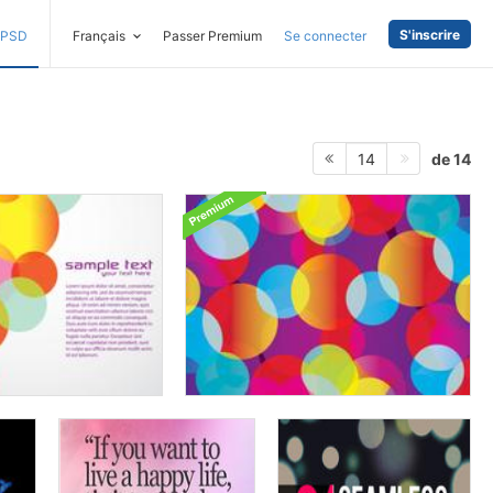
S'inscrire
PSD
Français
Passer Premium
Se connecter
de 14
14