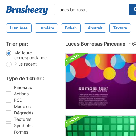
Lumières
Lumière
Bokeh
Abstrait
Texture
Trier par:
Luces Borrosas Pinceaux
-
68
Meilleure
correspondance
Plus récent
Type de fichier :
Pinceaux
Actions
PSD
Modèles
Dégradés
Textures
Symboles
Formes