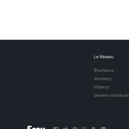
Le Réseau
Brusheezy
Vecteezy
Videezy
Devenir contribute