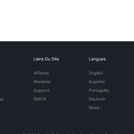
Liens Du Site
Langues
Affaires
English
Réclame
Español
Support
Português
ur
DMCA
Deutsch
More...