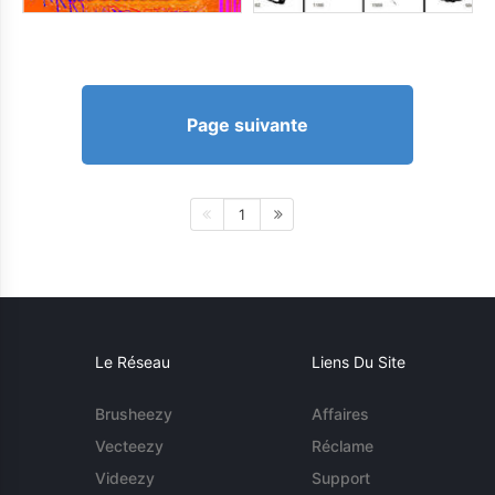
Page suivante
1
Le Réseau
Liens Du Site
Brusheezy
Affaires
Vecteezy
Réclame
Videezy
Support