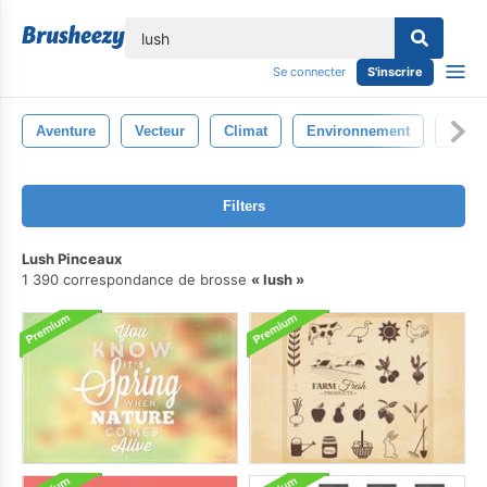
lose
Se connecter
S'inscrire
Aventure
Vecteur
Climat
Environnement
Pays
Filters
Lush Pinceaux
1 390 correspondance de brosse
lush