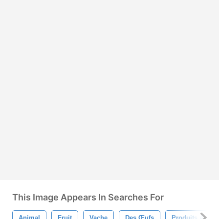
This Image Appears In Searches For
Animal
Fruit
Vache
Des Œufs
Produits Agrico